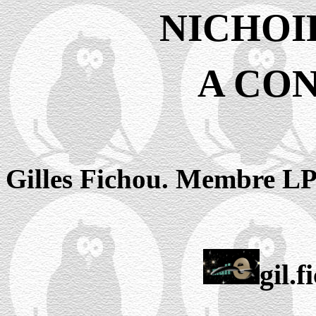
NICHOI
A CO
Gilles Fichou. Membre L
gil.f